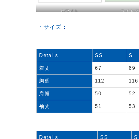
ホワイト
ライトグ
・サイズ：
Details
SS
S
着丈
67
69
胸廻
112
116
肩幅
50
52
袖丈
51
53
Details
SS
S