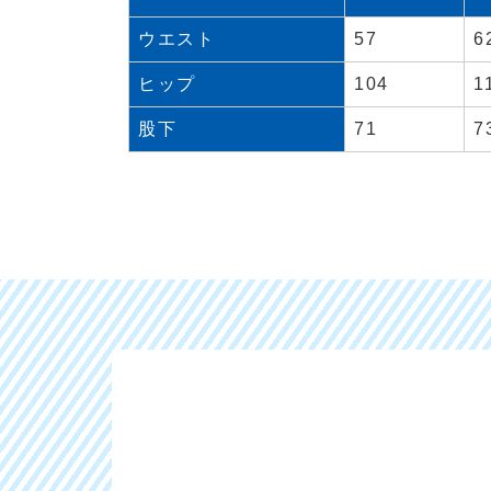
ウエスト
57
6
ヒップ
104
1
股下
71
7